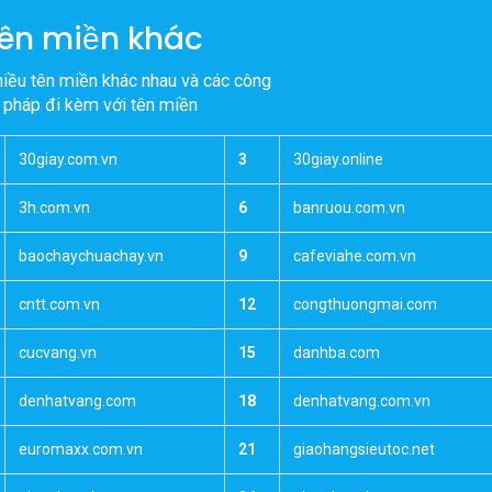
hượng nhanh
ên miền khác
hiều tên miền khác nhau và các công
i pháp đi kèm với tên miền
30giay.com.vn
3
30giay.online
3h.com.vn
6
banruou.com.vn
baochaychuachay.vn
9
cafeviahe.com.vn
cntt.com.vn
12
congthuongmai.com
cucvang.vn
15
danhba.com
denhatvang.com
18
denhatvang.com.vn
euromaxx.com.vn
21
giaohangsieutoc.net