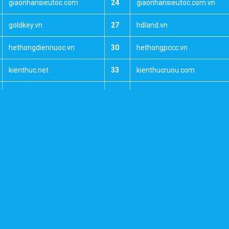
giaonhansieutoc.com
24
giaonhansieutoc.com.vn
goldkey.vn
27
hdland.vn
hethongdiennuoc.vn
30
hethongpccc.vn
kienthuc.net
33
kienthucruou.com
khoruouvang.com.vn
36
longca.net
mayphatdien.com
39
meco.com.vn
moigioibatdongsan.com
42
motnotnhac.com.vn
motnotnhac.vn
45
motsach.com
muabanruou.com.vn
48
muabantienao.com.vn
namvanchi.com.vn
51
ngoinhadep.net
ngoinhaxinh.net
54
noelnoel.net