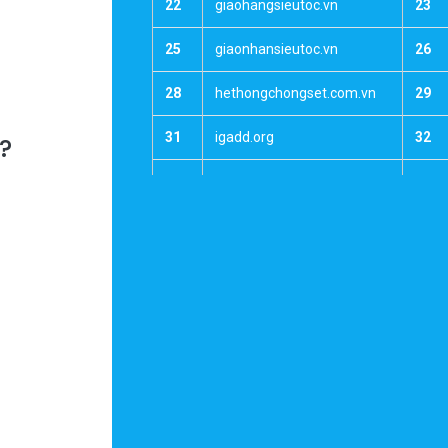
22
giaohangsieutoc.vn
23
25
giaonhansieutoc.vn
26
28
hethongchongset.com.vn
29
31
igadd.org
32
y?
34
kienthucruou.net
35
37
manhinhcamung.com
38
40
mevabeyeu.com.vn
41
43
motnotnhac.net
44
46
muabannhavadat.com
47
49
muabantienao.vn
50
52
ngoinhathongminh.com.vn
53