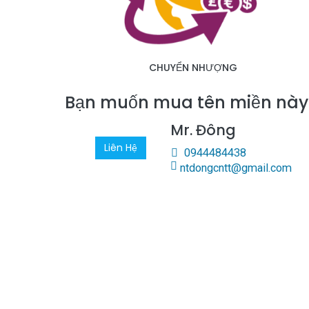
CHUYỂN NHƯỢNG
Bạn muốn mua tên miền nà
Mr. Đông
Liên Hệ
0944484438
ntdongcntt@gmail.com