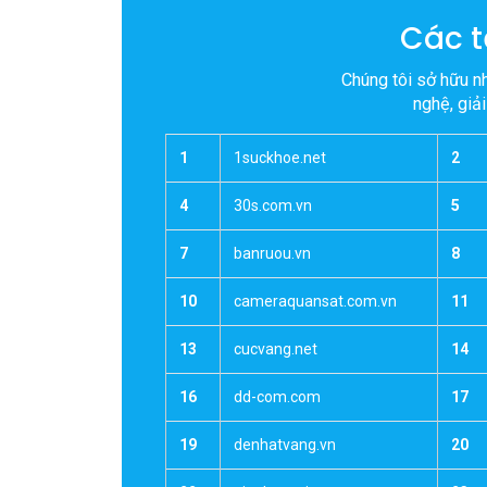
Hỗ trợ dễ dàng
Chuyển n
Các t
Chúng tôi sở hữu n
nghệ, giả
1
1suckhoe.net
2
4
30s.com.vn
5
7
banruou.vn
8
10
cameraquansat.com.vn
11
13
cucvang.net
14
16
dd-com.com
17
19
denhatvang.vn
20