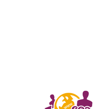
0944484438 (Mr. Đông)
ntdongcntt@gmail.com